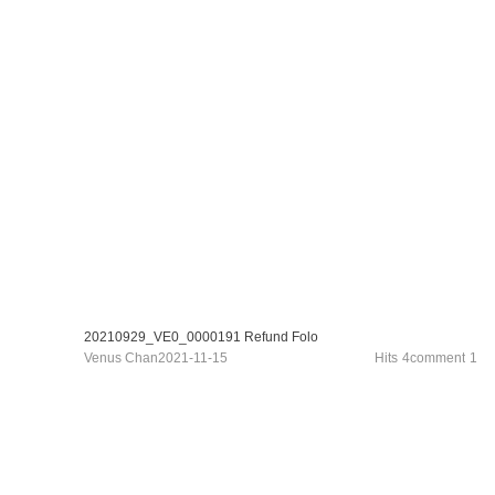
20210929_VE0_0000191 Refund Folo
Venus Chan
2021-11-15
Hits
4
comment
1