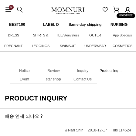
N
8,000+FREE
Shipping
BEST100
LABEL D
Same day shipping
NURSING
CLOTHES
DRESS
SHIRTS &
TEE/Sleeveless
OUTER
App Specials
PREGNANT
LEGGINGS
KNITWEAR
SWIMSUIT
UNDERWEAR
COSMETICS
WOMAN
BOTTOM
Notice
Review
Inquiry
Product Inquiry
Event
star shop
Contact Us
PRODUCT INQUIRY
배송 언제 되나요 ?
Nari Shin
2018-12-17
Hits 114524