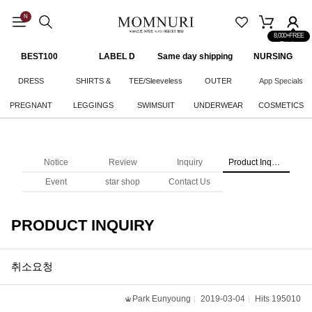
N
8,000+FREE
Shipping
BEST100
LABEL D
Same day shipping
NURSING
CLOTHES
DRESS
SHIRTS &
TEE/Sleeveless
OUTER
App Specials
PREGNANT
LEGGINGS
KNITWEAR
SWIMSUIT
UNDERWEAR
COSMETICS
WOMAN
BOTTOM
Notice
Review
Inquiry
Product Inquiry
Event
star shop
Contact Us
PRODUCT INQUIRY
취소요청
Park Eunyoung
2019-03-04
Hits 195010