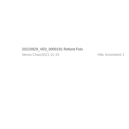
20210929_VE0_0000191 Refund Folo
Venus Chan
2021-11-15
Hits
4
comment
1