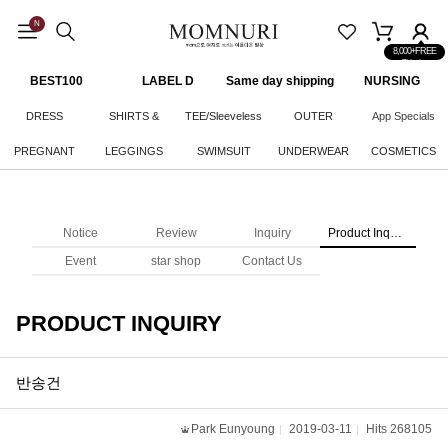
N
8,000+FREE
Shipping
BEST100
LABEL D
Same day shipping
NURSING
CLOTHES
DRESS
SHIRTS &
TEE/Sleeveless
OUTER
App Specials
PREGNANT
LEGGINGS
KNITWEAR
SWIMSUIT
UNDERWEAR
COSMETICS
WOMAN
BOTTOM
Notice
Review
Inquiry
Product Inquiry
Event
star shop
Contact Us
PRODUCT INQUIRY
반송건
Park Eunyoung
2019-03-11
Hits 268105